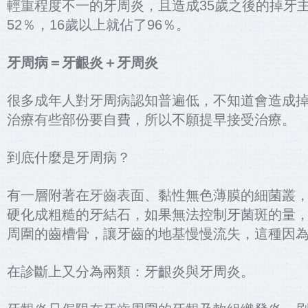
輕重程度不一的牙周炎，且造成35歲之後的掉牙
52％，16歲以上就佔了96％。
牙周病＝牙齦炎＋牙周炎
很多成年人對牙周病認知普遍低，不知道會造成
治療有些部份要自費，所以不願提早接受治療。
到底什麼是牙周病？
有一層附著在牙齒表面、黏性無色薄膜的細菌叢
硬化成粗糙的牙結石，如果無法控制牙菌斑的量
周圍的齒槽骨，讓牙齒的地基慢慢流失，這種因
在診斷上又分為兩類：牙齦炎與牙周炎。