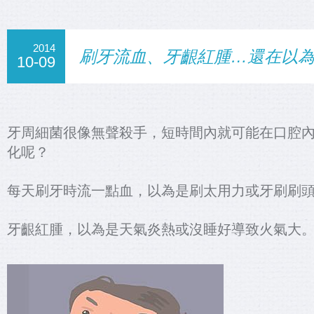
2014
刷牙流血、牙齦紅腫…還在以
10-09
牙周細菌很像無聲殺手，短時間內就可能在口腔內
化呢？
每天刷牙時流一點血，以為是刷太用力或牙刷刷
牙齦紅腫，以為是天氣炎熱或沒睡好導致火氣大