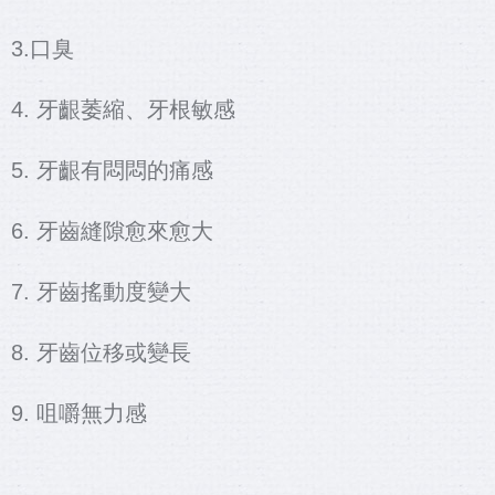
3.口臭
4. 牙齦萎縮、牙根敏感
5. 牙齦有悶悶的痛感
6. 牙齒縫隙愈來愈大
7. 牙齒搖動度變大
8. 牙齒位移或變長
9. 咀嚼無力感