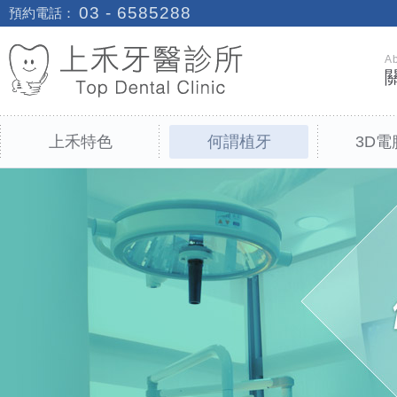
03 - 6585288
預約電話：
A
上禾特色
何謂植牙
3D