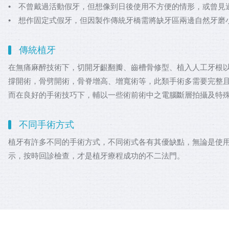
• 不曾戴過活動假牙，但想像到日後使用不方便的情形，或曾見
• 想作固定式假牙，但因製作傳統牙橋需將缺牙區兩邊自然牙磨
傳統植牙
在無痛麻醉技術下，切開牙齦翻瓣、齒槽骨修型、植入人工牙根以
撐開術，骨劈開術，骨脊增高、增寬術等，此類手術多需要完整且
而在良好的手術技巧下，輔以一些術前術中之電腦斷層拍攝及特
不同手術方式
植牙有許多不同的手術方式，不同術式各有其優缺點，無論是使
示，按時回診檢查，才是植牙療程成功的不二法門。