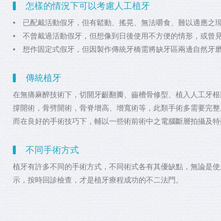
怎樣的情況下可以考慮人工植牙
• 已配戴活動假牙，但有鬆動、搖晃、無法嚼食、難以適應之
• 不曾戴過活動假牙，但想像到日後使用不方便的情形，或曾
• 想作固定式假牙，但因製作傳統牙橋需將缺牙區兩邊自然牙
傳統植牙
在無痛麻醉技術下，切開牙齦翻瓣、齒槽骨修型、植入人工牙根
撐開術，骨劈開術，骨脊增高、增寬術等，此類手術多需要完整
而在良好的手術技巧下，輔以一些術前術中之電腦斷層拍攝及特
不同手術方式
植牙有許多不同的手術方式，不同術式各有其優缺點，無論是使
示，按時回診檢查，才是植牙療程成功的不二法門。