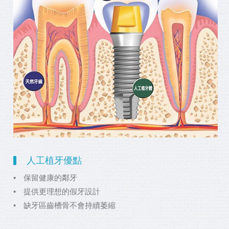
人工植牙優點
• 保留健康的鄰牙
• 提供更理想的假牙設計
• 缺牙區齒槽骨不會持續萎縮