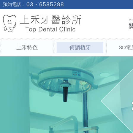
03 - 6585288
預約電話：
A
上禾特色
何謂植牙
3D