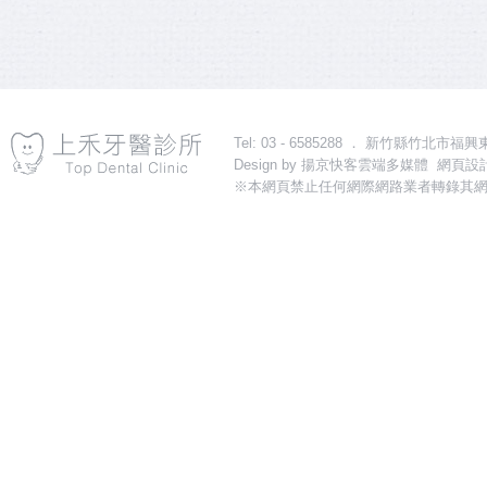
Tel: 03 - 6585288 ． 新竹縣竹北市福興東路一段31
Design by
揚京快客雲端多媒體 網頁設計
※本網頁禁止任何網際網路業者轉錄其網
導流關鍵字：植牙,新竹植牙,竹北植牙,植牙診所,新竹植牙診所,竹北植牙診所,植牙推薦,
更多