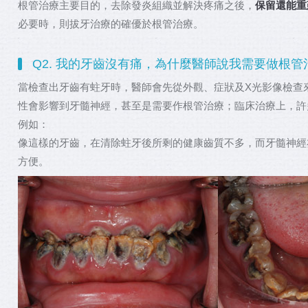
根管治療主要目的，去除發炎組織並解決疼痛之後，
保留還能重
必要時，則拔牙治療的確優於根管治療。
Q2. 我的牙齒沒有痛，為什麼醫師說我需要做根管
當檢查出牙齒有蛀牙時，醫師會先從外觀、症狀及X光影像檢查
性會影響到牙髓神經，甚至是需要作根管治療；臨床治療上，許
例如：
像這樣的牙齒，在清除蛀牙後所剩的健康齒質不多，而牙髓神經
方便。