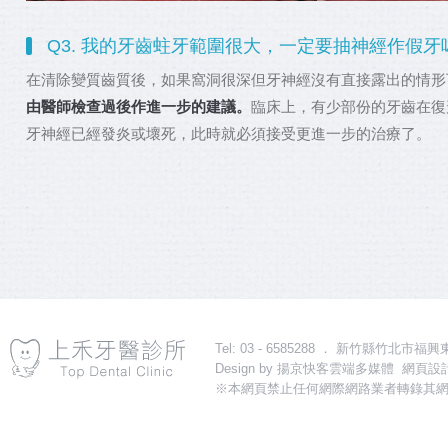
Q3. 我的牙齒蛀牙範圍很大，一定要抽神經作假牙
在清除變質齒質後，如果窩洞很深但牙神經沒有直接露出的情形
由醫師檢查過後作進一步的建議。
臨床上，有少部份的牙齒在復
牙神經已經發炎或壞死，此時就必須接受更進一步的治療了。
Tel: 03 - 6585288 ． 新竹縣竹北市福興東路一段31
Design by
揚京快客雲端多媒體 網頁設計
※本網頁禁止任何網際網路業者轉錄其網
導流關鍵字：植牙,新竹植牙,竹北植牙,植牙診所,新竹植牙診所,竹北植牙診所,植牙推薦,
更多