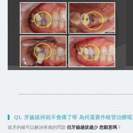
Q1. 牙齒拔掉就不會痛了呀 為何還要作根管治療呢
拔牙的確可以解決疼痛的問題
但牙齒越拔越少 您願意嗎
？