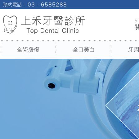
03 - 6585288
預約電話：
A
全瓷贗復
全口美白
牙